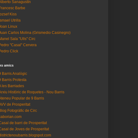
Alberto Sanagustín
Francesc Barbe
Iozsef Kiss
Ismael Utrilla
Joan Linux
Juan Carlos Molina (Grismedio Casinegro)
Manel Sala "Ulls" Circ
Pedro "Casal" Cervera
Pedro Click
ks amics
9 Barris Analògic
9 Barris Protesta
A les Barriades
Arxiu Històric de Roquetes - Nou Barris
Ateneu Popular de 9 Barris
AVV de Prosperitat
Blog Fotogràfic de Circ
caborian.com
Casal de barri de Prosperitat
Casal de Joves de Prosperitat
districtenoubarris.blogspot.com