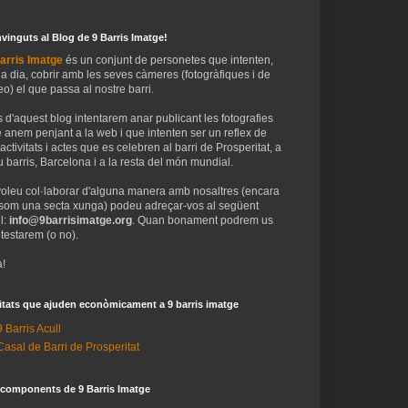
vinguts al Blog de 9 Barris Imatge!
arris Imatge
és un conjunt de personetes que intenten,
 a dia, cobrir amb les seves càmeres (fotogràfiques i de
eo) el que passa al nostre barri.
 d'aquest blog intentarem anar publicant les fotografies
 anem penjant a la web i que intenten ser un reflex de
 activitats i actes que es celebren al barri de Prosperitat, a
 barris, Barcelona i a la resta del món mundial.
voleu col·laborar d'alguna manera amb nosaltres (encara
som una secta xunga) podeu adreçar-vos al següent
l:
info@9barrisimatge.org
. Quan bonament podrem us
testarem (o no).
!
itats que ajuden econòmicament a 9 barris imatge
9 Barris Acull
Casal de Barri de Prosperitat
 components de 9 Barris Imatge