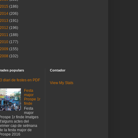
2015
(186)
2014
(206)
2013
(191)
2012
(196)
2011
(188)
2010
(177)
2009
(155)
2008
(102)
rades populars
Contador
El diari de festes en PDF
View My Stats
Festa
major
Prospe 1r
finde
Festa
major
Prospe 1r finde Imatges
d'alguns actes del
primer cap de setmana
de la festa major de
Prospe 2016