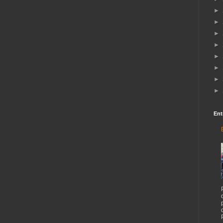
►
►
►
►
►
►
►
►
Ent