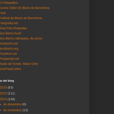
El Fotográfico
Escola-Taller de Blues de Barcelona
Favb
Festival de Blues de Barcelona
Fotografia.net
Grup Foto Roquetes
Nou Barris Acull
Nou Barris cabrejada, diu prou!
Noubarris.net
NouBarris.org
Pocallum.cat
Prosperitat.net
Ruido de Fondo. Mario Ortiz
SoloParaCortos
iu del blog
2026
(63)
2025
(111)
2024
(149)
►
de desembre
(6)
►
de novembre
(13)