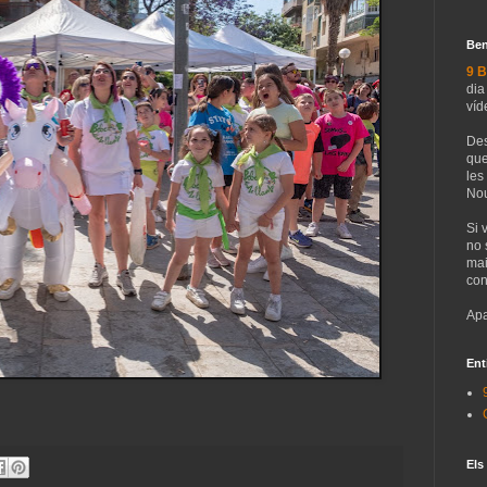
Ben
9 B
dia
víd
Des
que
les
Nou
Si 
no 
mai
con
Apa
Ent
Els