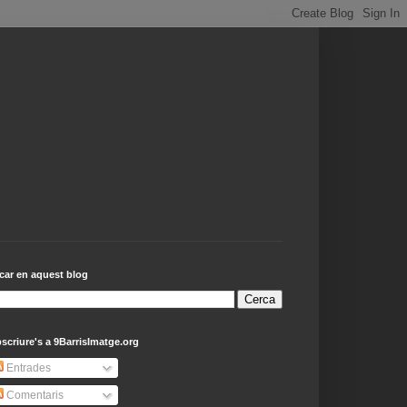
car en aquest blog
scriure's a 9BarrisImatge.org
Entrades
Comentaris