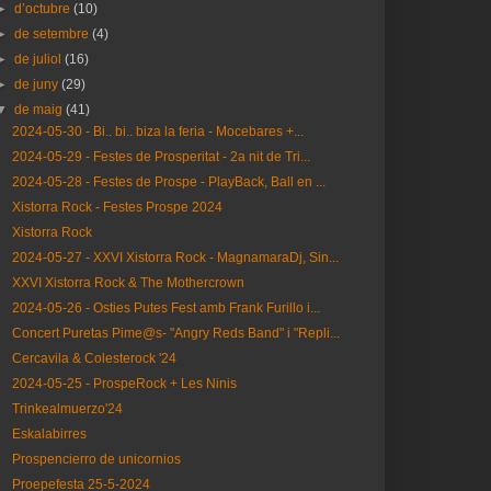
►
d’octubre
(10)
►
de setembre
(4)
►
de juliol
(16)
►
de juny
(29)
▼
de maig
(41)
2024-05-30 - Bi.. bi.. biza la feria - Mocebares +...
2024-05-29 - Festes de Prosperitat - 2a nit de Tri...
2024-05-28 - Festes de Prospe - PlayBack, Ball en ...
Xistorra Rock - Festes Prospe 2024
Xistorra Rock
2024-05-27 - XXVI Xistorra Rock - MagnamaraDj, Sin...
XXVI Xistorra Rock & The Mothercrown
2024-05-26 - Osties Putes Fest amb Frank Furillo i...
Concert Puretas Pime@s- "Angry Reds Band" i "Repli...
Cercavila & Colesterock '24
2024-05-25 - ProspeRock + Les Ninis
Trinkealmuerzo'24
Eskalabirres
Prospencierro de unicornios
Proepefesta 25-5-2024