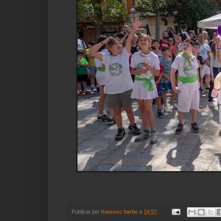
Publicat per
francesc barbe
a
14:57