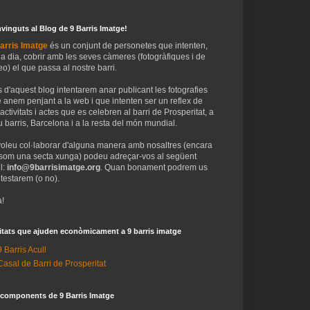
vinguts al Blog de 9 Barris Imatge!
arris Imatge
és un conjunt de personetes que intenten,
 a dia, cobrir amb les seves càmeres (fotogràfiques i de
eo) el que passa al nostre barri.
 d'aquest blog intentarem anar publicant les fotografies
 anem penjant a la web i que intenten ser un reflex de
 activitats i actes que es celebren al barri de Prosperitat, a
 barris, Barcelona i a la resta del món mundial.
voleu col·laborar d'alguna manera amb nosaltres (encara
som una secta xunga) podeu adreçar-vos al següent
l:
info@9barrisimatge.org
. Quan bonament podrem us
testarem (o no).
!
itats que ajuden econòmicament a 9 barris imatge
9 Barris Acull
Casal de Barri de Prosperitat
 components de 9 Barris Imatge