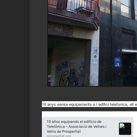
19 anys sense equipaments a l´edifici telefonica, all en
19 años equipando el edificio de
Telefónica – Associació de Veïnes i
Veïns de Prosperitat
prosperitat.org