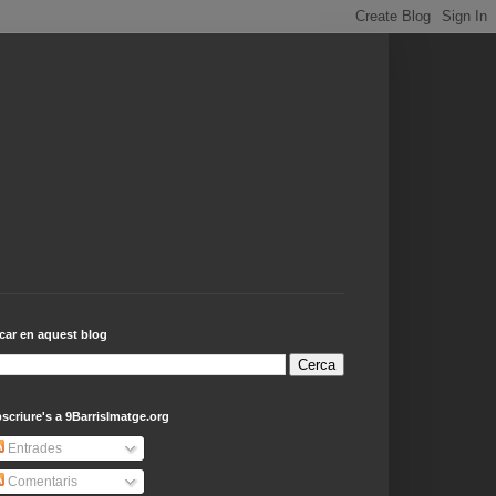
car en aquest blog
scriure's a 9BarrisImatge.org
Entrades
Comentaris