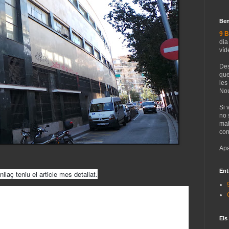
Ben
9 B
dia
víd
Des
que
les
Nou
Si 
no 
mai
con
Apa
Ent
llaç teniu el article mes detallat.
Els