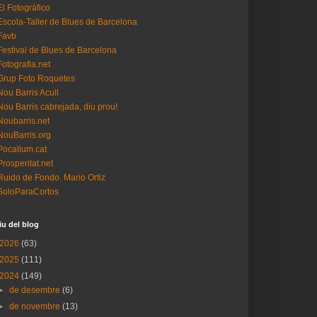
El Fotográfico
Escola-Taller de Blues de Barcelona
Favb
Festival de Blues de Barcelona
Fotografia.net
Grup Foto Roquetes
Nou Barris Acull
Nou Barris cabrejada, diu prou!
Noubarris.net
NouBarris.org
Pocallum.cat
Prosperitat.net
Ruido de Fondo. Mario Ortiz
SoloParaCortos
iu del blog
2026
(63)
2025
(111)
2024
(149)
►
de desembre
(6)
►
de novembre
(13)