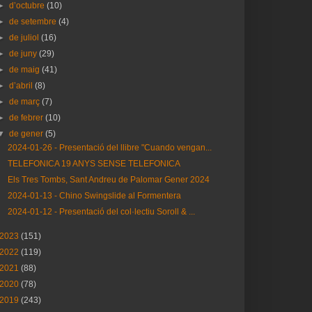
►
d’octubre
(10)
►
de setembre
(4)
►
de juliol
(16)
►
de juny
(29)
►
de maig
(41)
►
d’abril
(8)
►
de març
(7)
►
de febrer
(10)
▼
de gener
(5)
2024-01-26 - Presentació del llibre "Cuando vengan...
TELEFONICA 19 ANYS SENSE TELEFONICA
Els Tres Tombs, Sant Andreu de Palomar Gener 2024
2024-01-13 - Chino Swingslide al Formentera
2024-01-12 - Presentació del col·lectiu Soroll & ...
2023
(151)
2022
(119)
2021
(88)
2020
(78)
2019
(243)