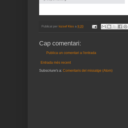
Publicat per
Iozsef Kiss
a
9:20
Cap comentari:
Publica un comentari a l'entrada
Entrada més recent
Subscriure's a:
Comentaris del missatge (Atom)