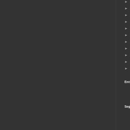
►
►
►
►
►
►
►
►
►
►
►
Ent
Seg