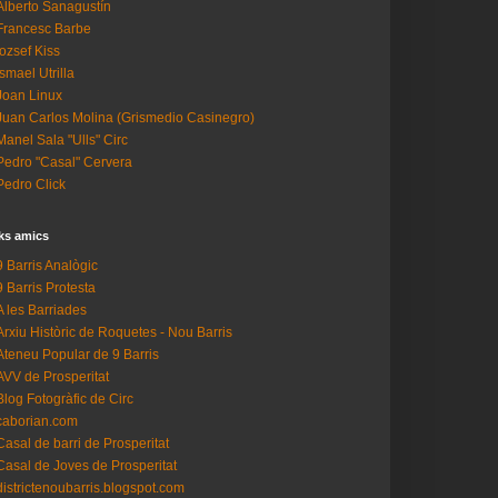
Alberto Sanagustín
Francesc Barbe
Iozsef Kiss
Ismael Utrilla
Joan Linux
Juan Carlos Molina (Grismedio Casinegro)
Manel Sala "Ulls" Circ
Pedro "Casal" Cervera
Pedro Click
ks amics
9 Barris Analògic
9 Barris Protesta
A les Barriades
Arxiu Històric de Roquetes - Nou Barris
Ateneu Popular de 9 Barris
AVV de Prosperitat
Blog Fotogràfic de Circ
caborian.com
Casal de barri de Prosperitat
Casal de Joves de Prosperitat
districtenoubarris.blogspot.com